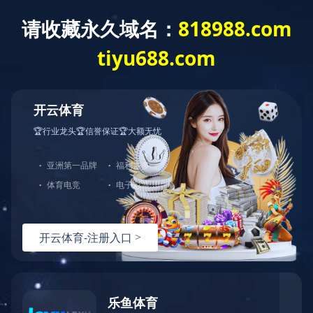
Toggle
navigat