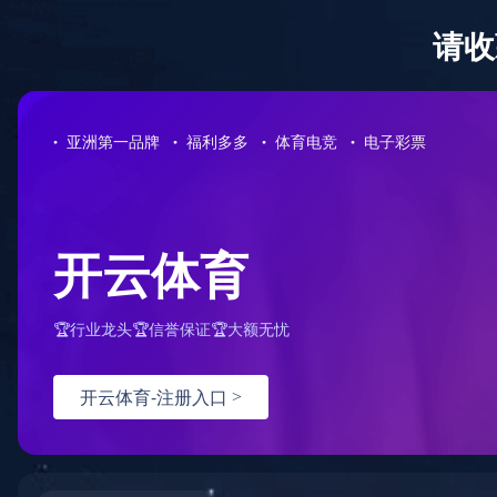
您的位置：
首页
>
新闻中心
>
集团要闻
2025-07-10