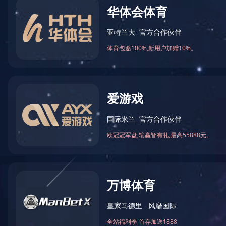
集团开展“送法下乡·有法帮你”法律服务宣
为提升法治意识，助力乡村振兴。7月10日上午，集
乡&middot;有法帮你法
MORE +
2025-07-08
集团供应链业务拓展取得新突破
集团下属子公司南昌金开供应链管理有限公司正式开
得的重大突破，更为公
MORE +
2025-07-07
集团召开2025年二季度安全生产暨“安全