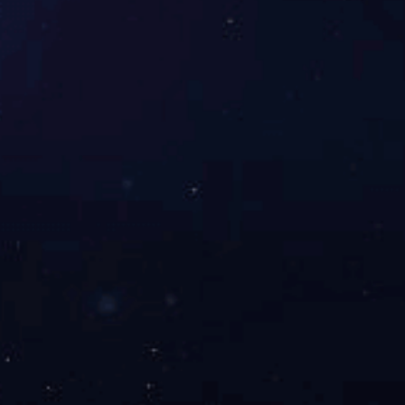
献血精神，传递生命至上的温暖力量，引导集团员工激扬青春、弘
6
7
8
...
178
179
下一页